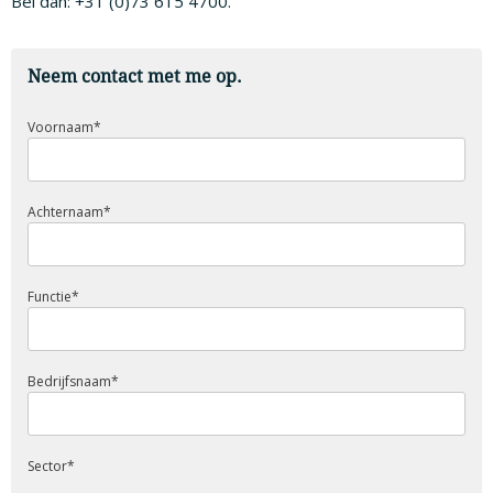
Bel dan: +31 (0)73 615 4700.
Neem contact met me op.
Voornaam
*
Achternaam
*
Functie
*
Bedrijfsnaam
*
Sector
*