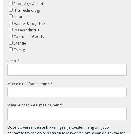
Food, Agri & Horti
IT & Technology
Retail
Handel & Logistiek
(Maak)industrie
Consumer Goods
Energie
Overig
E-mail
*
Mobiele telefoonnummer
*
Waar kunnen we u mee helpen?
*
Door op verzenden te klikken, geef je toestemming om jouw
contactgegevens op te slaan en te verwerken om je van de gevraagde